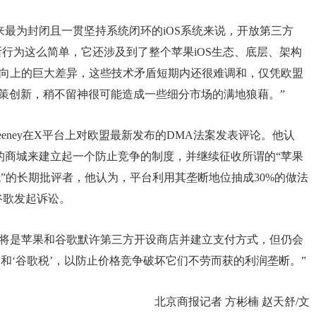
最为封闭且一贯坚持系统闭环的iOS系统来说，开放第三方
断行为这么简单，它还涉及到了整个苹果iOS生态、底层、架构
方向上的巨大差异，这些技术矛盾短期内还很难调和，仅凭欧盟
策创新，稍不留神很可能造成一些细分市场的满地狼藉。”
im Sweeney在X平台上对欧盟最新发布的DMA法案发表评论。他认
的商城来建立起一个防止竞争的制度，并继续征收所谓的“苹果
歌税”的长期批评者，他认为，平台利用其垄断地位抽成30%的做法
和谷歌发起诉讼。
终结果将是苹果和谷歌默许第三方开设商店并建立支付方式，但仍会
’和‘谷歌税’，以防止价格竞争破坏它们不劳而获的利润垄断。”
北京商报记者 方彬楠 赵天舒/文