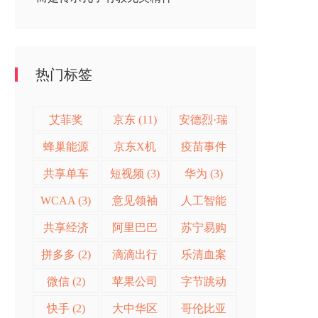
热门标签
艾菲奖
京东 (11)
安德烈·瑞
(28)
欧 (11)
蜂巢能源
京东X机
疫苗事件
(9)
器人挑战
(4)
共享单车
短视频 (3)
华为 (3)
赛 (5)
(3)
WCAA (3)
意见领袖
人工智能
营销 (3)
(2)
共享经济
阿里巴巴
苏宁易购
(2)
(2)
(2)
拼多多 (2)
滴滴出行
乐清血案
(2)
(2)
微信 (2)
苹果公司
字节跳动
(2)
(2)
快手 (2)
大中华区
哥伦比亚