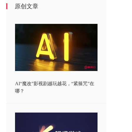
原创文章
AI“魔改”影视剧越玩越花，“紧箍咒”在
哪？