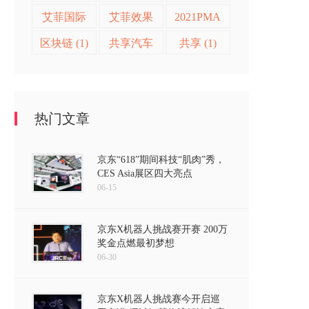
艾菲奖 (2)
(2)
艾菲国际
艾菲效果
2021PMA
论坛 (2)
营销奖 (2)
(2)
区块链 (1)
共享汽车
共享 (1)
(1)
热门文章
京东“618”期间科技“肌肉”秀，
CES Asia展区四大亮点
06-15
京东X机器人挑战赛开赛 200万
奖金点燃最初梦想
06-30
京东X机器人挑战赛今开启巡