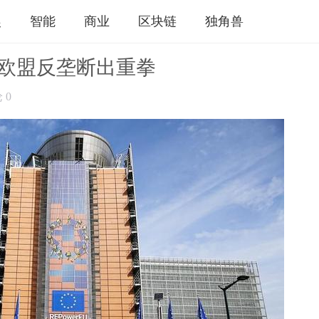
娱
智能
商业
区块链
独角兽
，欧盟反垄断出重拳
论
0