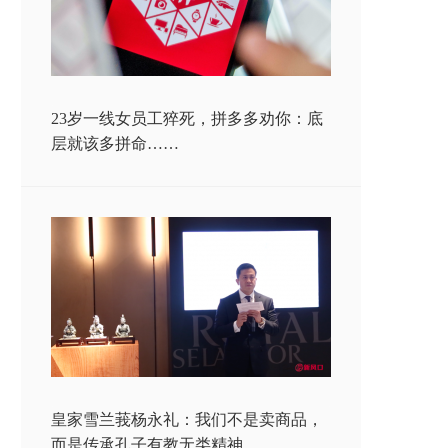
23岁一线女员工猝死，拼多多劝你：底
层就该多拼命……
皇家雪兰莪杨永礼：我们不是卖商品，
而是传承孔子有教无类精神