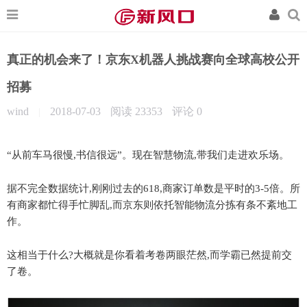
真正的机会来了！京东X机器人挑战赛向全球高校公开
招募
wind
2018-07-03
阅读 23353
评论
0
|
“从前车马很慢,书信很远”。现在智慧物流,带我们走进欢乐场。
据不完全数据统计,刚刚过去的618,商家订单数是平时的3-5倍。所
有商家都忙得手忙脚乱,而京东则依托智能物流分拣有条不紊地工
作。
这相当于什么?大概就是你看着考卷两眼茫然,而学霸已然提前交
了卷。