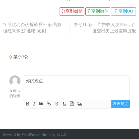
分享到微博
分享到微信
分享到QQ
字节跳动否认番茄系300亿营收
净亏112亿、广告收入跌19%，百
但红果试图“通吃”短剧
度交出史上最差季度报
0
条评论
发表我
的观点
发表观点
Powered by WordPress · Theme by
新风口