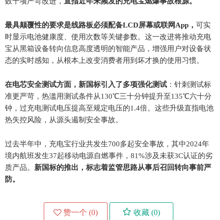
数十项严苛改进，
直指近年来频发的充电宝燃爆事故根源。
最具颠覆性的要求是线路板必须配备LCD屏幕或联网App，
可实
时显示电池健康度、使用次数等关键参数。这一改进将推动充电
宝从黑箱设备转向信息高度透明的智能产品，增强用户对设备状
态的实时感知，从根本上改变消费者用到坏才换的使用习惯。
在电芯安全测试方面，新国标引入了多项强化测试
：针刺测试标
准更严苛，热滥用测试条件从130℃三十分钟提升至135℃六十分
钟，过充电测试电压提高至规定电压的1.4倍。这些升级直指电池
热失控风险，从源头遏制安全事故。
过去半年中，充电宝行业共发生700多起安全事故，其中2024年
境内航班发生37起移动电源自燃事件，81%涉及未获3C认证的劣
质产品。
新国标的推出，标志着监管思路从事后召回转向事前严
防。
赞一个 (
0
)
收藏 (
0
)