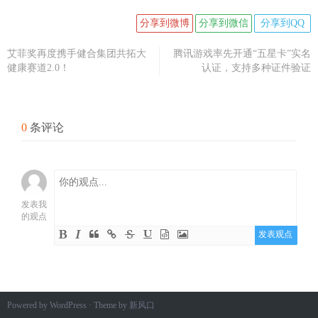
分享到微博
分享到微信
分享到QQ
艾菲奖再度携手健合集团共拓大
腾讯游戏率先开通“五星卡”实名
健康赛道2.0！
认证，支持多种证件验证
0
条评论
发表我
的观点
发表观点
Powered by WordPress · Theme by
新风口