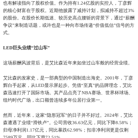
也有解读指向了股权价值。作为持有1.24亿股的实控人，丁彦辉
的核心财富在于股权。近期他披露了减持计划，拟减持不超过3%
的股份。在股价长期低迷、较历史高点腰斩的背景下，通过“薪酬
争议”来制造话题，或许也是一种向市场传递“价值低估”信号的方
式。
LED巨头业绩“过山车”
这场薪酬风波背后，是艾比森近年来如坐过山车般的经营业绩。
艾比森的发家史，是一部典型的中国制造出海史。2001年，丁彦
辉白手起家，从LED显示屏起步。凭借“至真”的品牌理念，艾比
森迅速打开了国际市场。其产品点亮了NBA赛场、世界杯球场、
纽约时代广场，出口额曾连续多年位居行业第一。
然而，近年来，这家“隐形冠军”的日子并不好过。2024年，艾比
森遭遇了业绩“滑铁卢”。公司营收36.63亿元，同比下降8.58%；
归母净利润1.17亿元，同比暴跌62.98%；扣非净利润更是仅剩
7589万元，同比下滑72.51%。