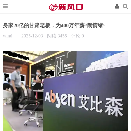
身家20亿的甘肃老板，为400万年薪“闹情绪”
wind
2025-12-03
阅读 3455
评论
0
|