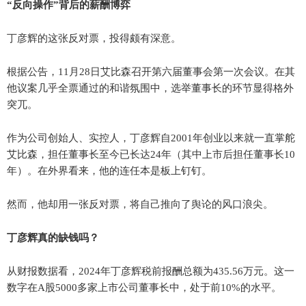
“反向操作”背后的薪酬博弈
丁彦辉的这张反对票，投得颇有深意。
根据公告，11月28日艾比森召开第六届董事会第一次会议。在其
他议案几乎全票通过的和谐氛围中，选举董事长的环节显得格外
突兀。
作为公司创始人、实控人，丁彦辉自2001年创业以来就一直掌舵
艾比森，担任董事长至今已长达24年（其中上市后担任董事长10
年）。在外界看来，他的连任本是板上钉钉。
然而，他却用一张反对票，将自己推向了舆论的风口浪尖。
丁彦辉真的缺钱吗？
从财报数据看，2024年丁彦辉税前报酬总额为435.56万元。这一
数字在A股5000多家上市公司董事长中，处于前10%的水平。