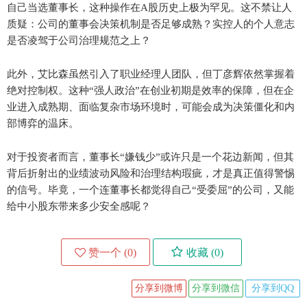
自己当选董事长，这种操作在A股历史上极为罕见。这不禁让人
质疑：公司的董事会决策机制是否足够成熟？实控人的个人意志
是否凌驾于公司治理规范之上？
此外，艾比森虽然引入了职业经理人团队，但丁彦辉依然掌握着
绝对控制权。这种“强人政治”在创业初期是效率的保障，但在企
业进入成熟期、面临复杂市场环境时，可能会成为决策僵化和内
部博弈的温床。
对于投资者而言，董事长“嫌钱少”或许只是一个花边新闻，但其
背后折射出的业绩波动风险和治理结构瑕疵，才是真正值得警惕
的信号。毕竟，一个连董事长都觉得自己“受委屈”的公司，又能
给中小股东带来多少安全感呢？
赞一个 (
0
)
收藏 (
0
)
分享到微博
分享到微信
分享到QQ