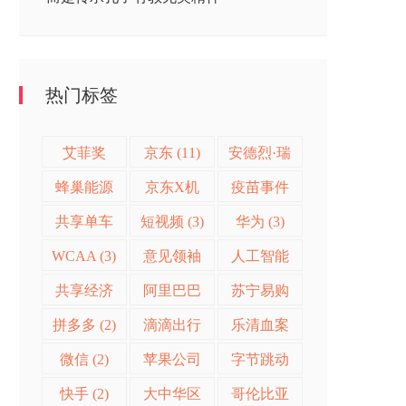
热门标签
艾菲奖
京东 (11)
安德烈·瑞
(28)
欧 (11)
蜂巢能源
京东X机
疫苗事件
(9)
器人挑战
(4)
共享单车
短视频 (3)
华为 (3)
赛 (5)
(3)
WCAA (3)
意见领袖
人工智能
营销 (3)
(2)
共享经济
阿里巴巴
苏宁易购
(2)
(2)
(2)
拼多多 (2)
滴滴出行
乐清血案
(2)
(2)
微信 (2)
苹果公司
字节跳动
(2)
(2)
快手 (2)
大中华区
哥伦比亚