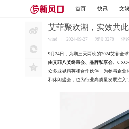
首页
快讯
文
艾菲聚欢潮，实效共此
wind
2024-09-27
阅读 3278
评
|
9月24日，为期三天两晚的2024艾菲
由艾菲八奖终审会、品牌私享会、CX
众多业界精英和合作伙伴，为参与企业
和休闲盛会，也为行业高质量发展注入“