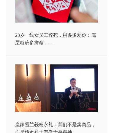
23岁一线女员工猝死，拼多多劝你：底
层就该多拼命……
皇家雪兰莪杨永礼：我们不是卖商品，
而是传承孔子有教无类精神