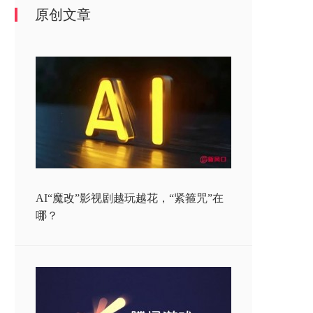
原创文章
AI“魔改”影视剧越玩越花，“紧箍咒”在
哪？