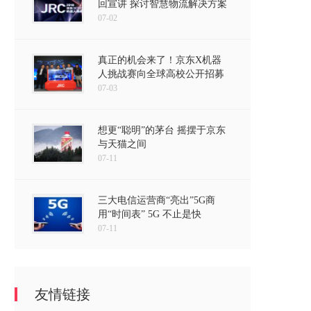
回宣讲 探讨智慧物流解决方案
07-02
真正的机会来了！京东X机器
人挑战赛向全球高校公开招募
07-03
想更“聪明”的茅台 摇摆于京东
与天猫之间
07-11
三大电信运营商“亮出”5G商
用“时间表” 5G 不止是快
07-11
友情链接