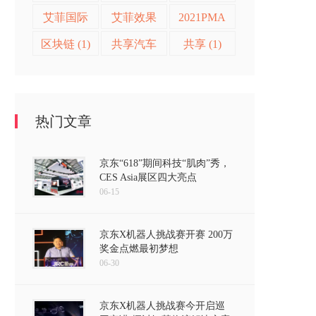
艾菲奖 (2)
(2)
艾菲国际
艾菲效果
2021PMA
论坛 (2)
营销奖 (2)
(2)
区块链 (1)
共享汽车
共享 (1)
(1)
热门文章
京东“618”期间科技“肌肉”秀，
CES Asia展区四大亮点
06-15
京东X机器人挑战赛开赛 200万
奖金点燃最初梦想
06-30
京东X机器人挑战赛今开启巡