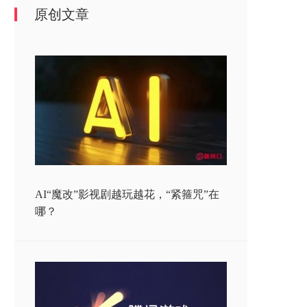
原创文章
AI“魔改”影视剧越玩越花，“紧箍咒”在
哪？