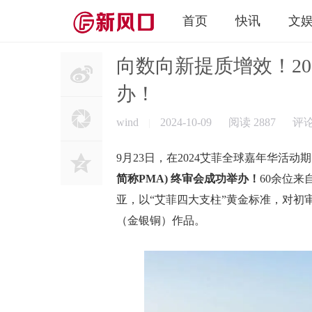
首页
快讯
文
向数向新提质增效！2
办！
wind
2024-10-09
阅读 2887
评
|
9月23日，在2024艾菲全球嘉年华活动
简称PMA) 终审会成功举办！
60余位
亚，以“艾菲四大支柱”黄金标准，对初
（金银铜）作品。