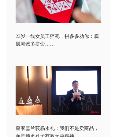
23岁一线女员工猝死，拼多多劝你：底
层就该多拼命……
皇家雪兰莪杨永礼：我们不是卖商品，
而是传承孔子有教无类精神