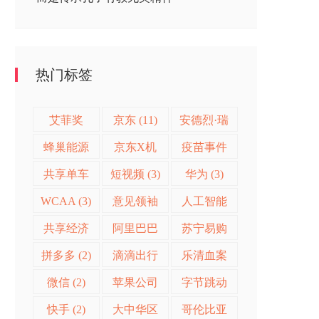
热门标签
艾菲奖
京东 (11)
安德烈·瑞
(28)
欧 (11)
蜂巢能源
京东X机
疫苗事件
(9)
器人挑战
(4)
共享单车
短视频 (3)
华为 (3)
赛 (5)
(3)
WCAA (3)
意见领袖
人工智能
营销 (3)
(2)
共享经济
阿里巴巴
苏宁易购
(2)
(2)
(2)
拼多多 (2)
滴滴出行
乐清血案
(2)
(2)
微信 (2)
苹果公司
字节跳动
(2)
(2)
快手 (2)
大中华区
哥伦比亚